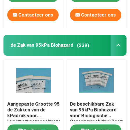
Contacteer ons
Contacteer ons
Over ons
Fabriekstocht
de Zak van 95kPa Biohazard
(239)
Kwaliteitscontrole
Nieuws
Vraag een offerte
Aangepaste Grootte 95
De beschikbare Zak
95Kpa zakken
de Zakken van de
van 95kPa Biohazard
kPadruk voor
voor Biologische
Luchtvervoerspecimens
Gevaarverpakking/Besmette
95kPa de Zak van het specimenvervoer
verpakking
specimen