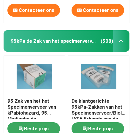
Contacteer ons
Contacteer ons
95kPa de Zak van het specimenvervoer
(508)
Thuis
95 Zak van het het
De klantgerichte
Specimenvervoer van
95kPa-Zakken van het
Producten
kPabiohazard, 95
Specimenvervoer/Biologis
Medische de
IATA Erkende van de
Overdrachtzakken van
Gevaarzak
Beste prijs
Beste prijs
KPa
Video's