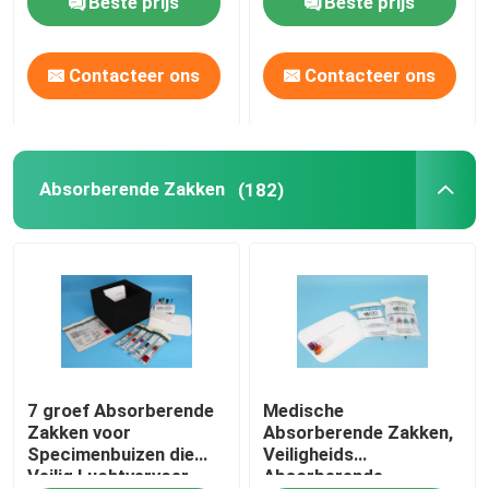
Beste prijs
Beste prijs
de Zak van 95kPa Biohazard
Contacteer ons
Contacteer ons
Absorberende Zakken
Absorberende Zakken
(182)
Medische Specimendoos
absorberende kokers
medische absorberende stootkussens
Specimen Verschepende Dozen
7 groef Absorberende
Medische
Zakken voor
Absorberende Zakken,
Specimenbuizen die
Veiligheids
Geïsoleerde Dozen
Veilig Luchtvervoer
Absorberende