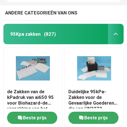
ANDERE CATEGORIEËN VAN ONS
95Kpa zakken
(827)
de Zakken van de
Duidelijke 95kPa-
kPadruk van ai650 95
Zakken voor de
voor Biohazard-de
Gevaarlijke Goederen
verpakking van het
die van UN3373,
Specimenvervoer
95kPa-de Zakken van
Beste prijs
Beste prijs
het Specimenvervoer
inpakken