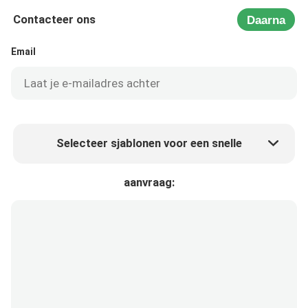
Contacteer ons
Daarna
Email
Selecteer sjablonen voor een snelle
Product prijs
Min.order quantity
aanvraag:
Vraag een staal aan
Meer details