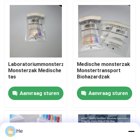
Over ons
Fabriekstocht
Kwaliteitscontrole
Laboratoriummonsterzak
Medische monsterzak
Monsterzak Medische
Monstertransport
tas
Biohazardzak
Nieuws
Aanvraag sturen
Aanvraag sturen
Vraag een offerte
95Kpa zakken
He
95kPa de Zak van het specimenvervoer