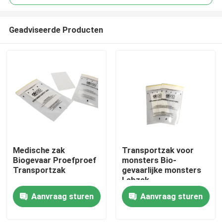
Geadviseerde Producten
Medische zak
Transportzak voor
Thuis
Biogevaar Proefproef
monsters Bio-
Transportzak
gevaarlijke monsters
Labzak
Producten
Aanvraag sturen
Aanvraag sturen
Video's