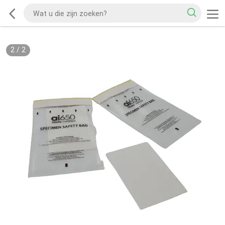
2
/
2