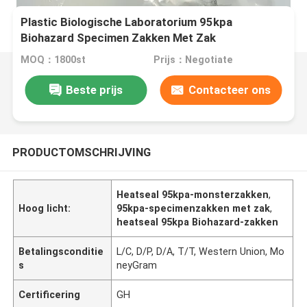
Plastic Biologische Laboratorium 95kpa
Biohazard Specimen Zakken Met Zak
MOQ：1800st
Prijs：Negotiate
Beste prijs
Contacteer ons
PRODUCTOMSCHRIJVING
Heatseal 95kpa-monsterzakken
,
Hoog licht:
95kpa-specimenzakken met zak
,
heatseal 95kpa Biohazard-zakken
Betalingsconditie
L/C, D/P, D/A, T/T, Western Union, Mo
s
neyGram
Certificering
GH