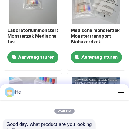
Over ons
Laboratoriummonsterzak
Medische monsterzak
Fabriekstocht
Monsterzak Medische
Monstertransport
tas
Biohazardzak
Kwaliteitscontrole
Aanvraag sturen
Aanvraag sturen
Nieuws
Vraag een offerte
He
95Kpa zakken
2:48 PM
Good day, what product are you looking 
95kPa de Zak van het specimenvervoer