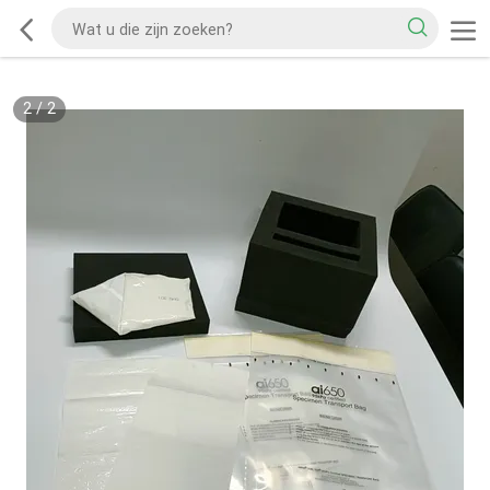
2
/
2