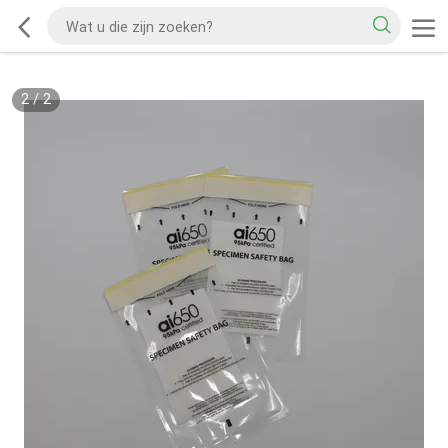
2
/
2