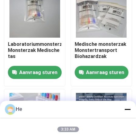
Over ons
Fabriekstocht
Laboratoriummonsterzak
Medische monsterzak
Monsterzak Medische
Monstertransport
Kwaliteitscontrole
tas
Biohazardzak
Aanvraag sturen
Aanvraag sturen
Nieuws
Vraag een offerte
He
95Kpa zakken
3:33 AM
95kPa de Zak van het specimenvervoer