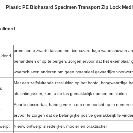
Plastic PE Biohazard Specimen Transport Zip Lock Med
illeerd:
prominente zwarte tassen met biohazard-logo waarschuwen and
eidend
behandelen of op te bergen, zorgen ervoor dat het exemplaar g
waarschuwen anderen om geen potentieel gevaarlijke voorwer
Met een zelfsluitende ritssluiting op het hoofd, hoogwaardige h
g:
afdichtingsriem, kunt u de tas gemakkelijk openen en sluiten
Aparte dossiertas, handig voor u om een ​​bericht op te nemen of
:
ervoor te zorgen dat de belangrijke positie gemakkelijk te vinde
werp:
Nieuw ontwerp is redelijker, mooier en praktischer