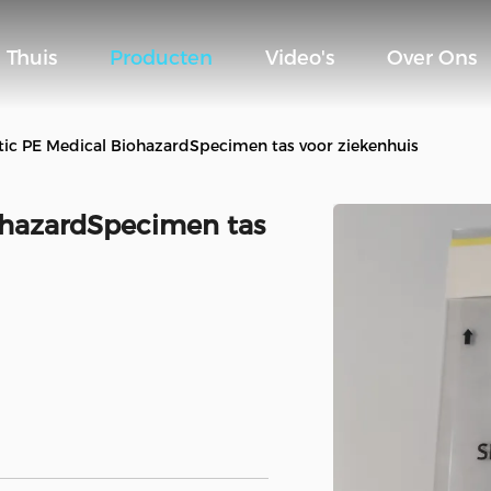
Thuis
Producten
Video's
Over Ons
stic PE Medical BiohazardSpecimen tas voor ziekenhuis
iohazardSpecimen tas