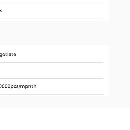
s
gotiate
0000pcs/mpnth