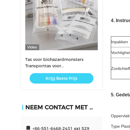
4. Instr
Inpakken
Video
Vochtighe
Tas voor biohazardmonsters
Transporttas voor
Zonlichtef
laboratoriummonsters
Krijg Beste Prijs
5. Gedet
NEEM CONTACT MET ONS OP
Oppervlakt
Type Plast
+86-551-6468-2431 ext 529