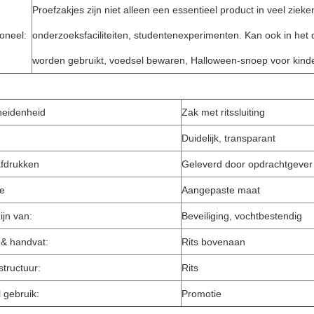
Proefzakjes zijn niet alleen een essentieel product in veel zieke
ioneel:
onderzoeksfaciliteiten, studentenexperimenten. Kan ook in het d
worden gebruikt, voedsel bewaren, Halloween-snoep voor kind
heidenheid
Zak met ritssluiting
Duidelijk, transparant
fdrukken
Geleverd door opdrachtgever
ie
Aangepaste maat
ijn van:
Beveiliging, vochtbestendig
 & handvat:
Rits bovenaan
structuur:
Rits
l gebruik:
Promotie