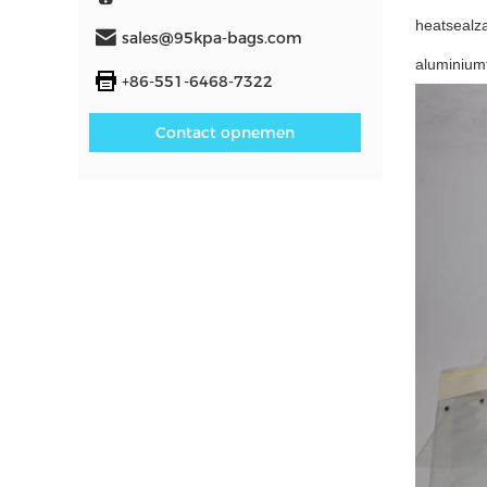
heatsealza
sales@95kpa-bags.com
aluminium
+86-551-6468-7322
Contact opnemen