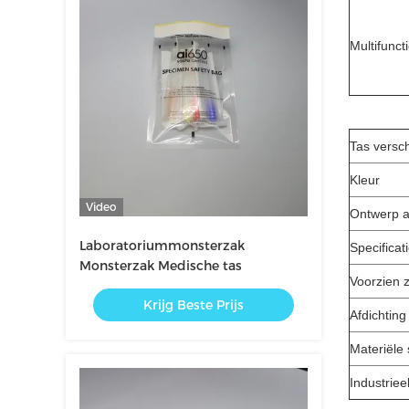
Multifunct
Tas versc
Kleur
Video
Ontwerp a
Laboratoriummonsterzak
Specificat
Monsterzak Medische tas
Voorzien z
Krijg Beste Prijs
Afdichting
Materiële 
Industriee