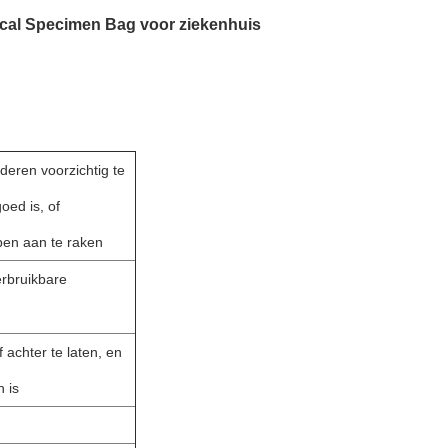
ical Specimen Bag voor ziekenhuis
eren voorzichtig te
oed is, of
pen aan te raken
erbruikbare
 achter te laten, en
n is