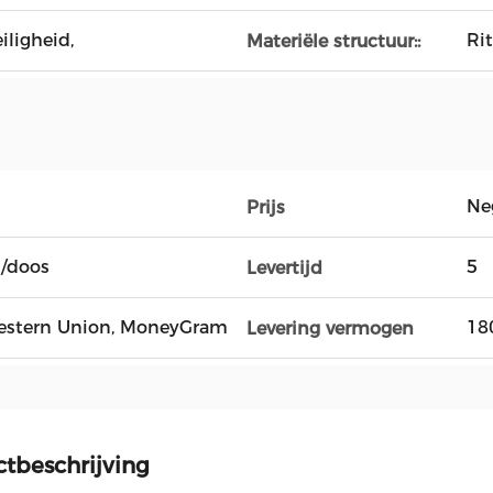
iligheid,
Rit
Materiële structuur::
Ne
Prijs
s/doos
5
Levertijd
, Western Union, MoneyGram
18
Levering vermogen
tbeschrijving