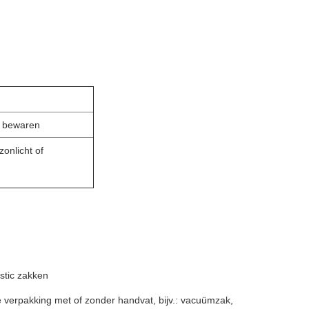
s bewaren
onlicht of
stic zakken
bele verpakking met of zonder handvat, bijv.: vacuümzak,