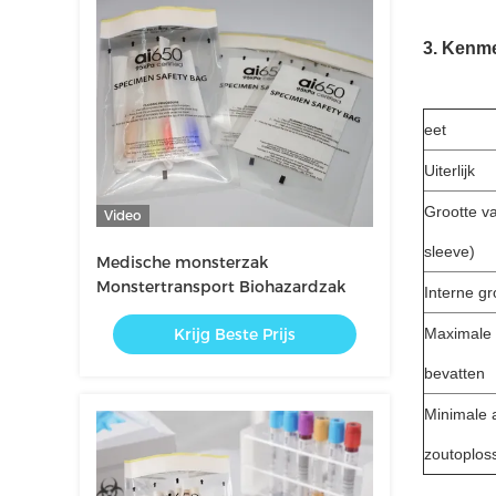
3. Kenme
eet
Uiterlijk
Grootte v
Video
sleeve)
Medische monsterzak
Monstertransport Biohazardzak
Interne gr
Krijg Beste Prijs
Maximale 
bevatten
Minimale a
zoutoploss