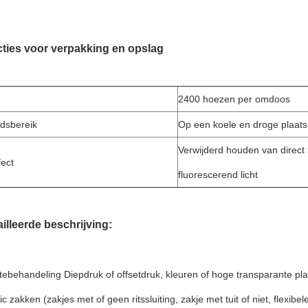
ucties voor verpakking en opslag
2400 hoezen per omdoos
idsbereik
Op een koele en droge plaat
Verwijderd houden van direct z
fect
fluorescerend licht
ailleerde beschrijving:
ebehandeling Diepdruk of offsetdruk, kleuren of hoge transparante pla
ic zakken (zakjes met of geen ritssluiting, zakje met tuit of niet, flexi