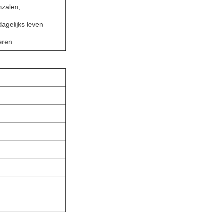
nzalen,
agelijks leven
eren