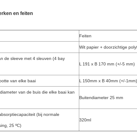
rken en feiten
Feiten
Wit papier + doorzichtige poly
an de sleeve met 4 sleuven (4 bay
L 191 x B 170 mm (+/-5 mm)
ootte van elke baai
L 150mm x B 40mm (+/-1mm
diameter van de buis die elke baai kan
Buitendiameter 25 mm
bsorptiecapaciteit (bij normale
320ml
ing, 25 ºC)