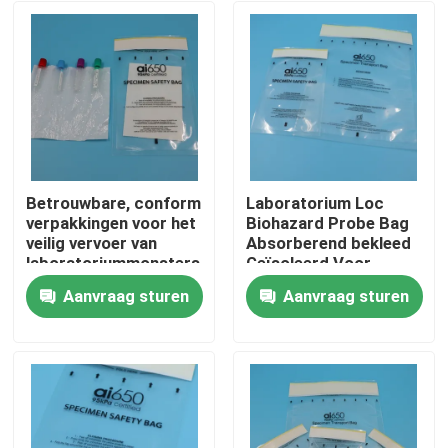
Betrouwbare, conform
Laboratorium Loc
verpakkingen voor het
Biohazard Probe Bag
veilig vervoer van
Absorberend bekleed
laboratoriummonsters
Geïsoleerd Voor
Bloedmonsters
Aanvraag sturen
Aanvraag sturen
Transport De
Thuis
Muestras De
Laboratorio Seguro
Producten
Video's