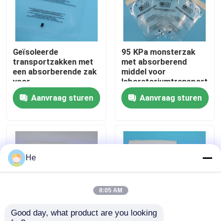
Over ons
Geïsoleerde
95 KPa monsterzak
Fabriekstocht
transportzakken met
met absorberend
een absorberende zak
middel voor
voor
laboratoriumtransport
Kwaliteitscontrole
temperatuurgevoelige
Aanvraag sturen
Aanvraag sturen
bloedmonsters en
transport van
biologisch gevaarlijke
Nieuws
laboratoria
Vraag een offerte
He
95Kpa zakken
8:05 AM
Good day, what product are you looking 
95kPa de Zak van het specimenvervoer