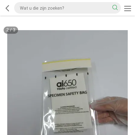
2
/
3