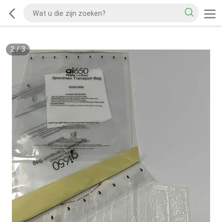
2
/
3