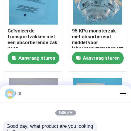
Over ons
Geïsoleerde
95 KPa monsterzak
Fabriekstocht
transportzakken met
met absorberend
een absorberende zak
middel voor
voor
laboratoriumtransport
Kwaliteitscontrole
temperatuurgevoelige
Aanvraag sturen
Aanvraag sturen
bloedmonsters en
transport van
biologisch gevaarlijke
Nieuws
laboratoria
Vraag een offerte
He
95Kpa zakken
5:59 AM
Good day, what product are you looking 
95kPa de Zak van het specimenvervoer