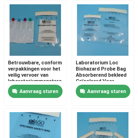
Betrouwbare, conform
Laboratorium Loc
verpakkingen voor het
Biohazard Probe Bag
veilig vervoer van
Absorberend bekleed
laboratoriummonsters
Geïsoleerd Voor
Bloedmonsters
Aanvraag sturen
Aanvraag sturen
Transport De
Thuis
Muestras De
Laboratorio Seguro
Producten
Video's