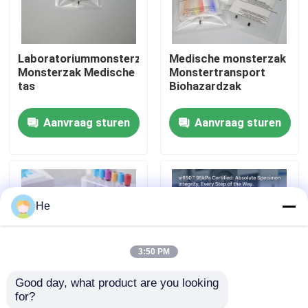
Over ons
Laboratoriummonsterzak
Medische monsterzak
Monsterzak Medische
Monstertransport
Fabriekstocht
tas
Biohazardzak
Aanvraag sturen
Aanvraag sturen
Kwaliteitscontrole
Nieuws
He
Vraag een offerte
3:50 PM
95Kpa zakken
Good day, what product are you looking 
for?
Tas voor
95 kPa diagnostische
95kPa de Zak van het specimenvervoer