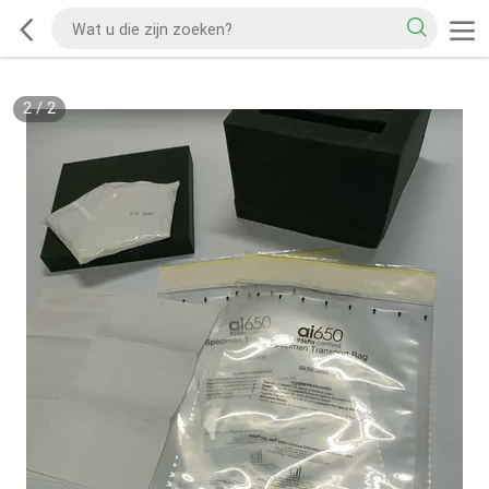
2
/
2