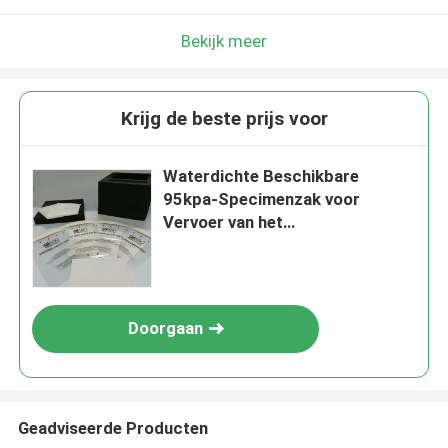
Laat een bericht achter
We bellen je snel terug!
Bekijk meer
Krijg de beste prijs voor
Waterdichte Beschikbare
95kpa-Specimenzak voor
Vervoer van het
Laboratoriumziekenhuis
Doorgaan
VERZENDEN
Geadviseerde Producten