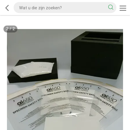
2
/
2