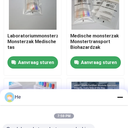
Over ons
Fabriekstocht
Laboratoriummonsterzak
Medische monsterzak
Monsterzak Medische
Monstertransport
tas
Biohazardzak
Kwaliteitscontrole
Aanvraag sturen
Aanvraag sturen
Nieuws
Vraag een offerte
He
95Kpa zakken
7:59 PM
95kPa de Zak van het specimenvervoer