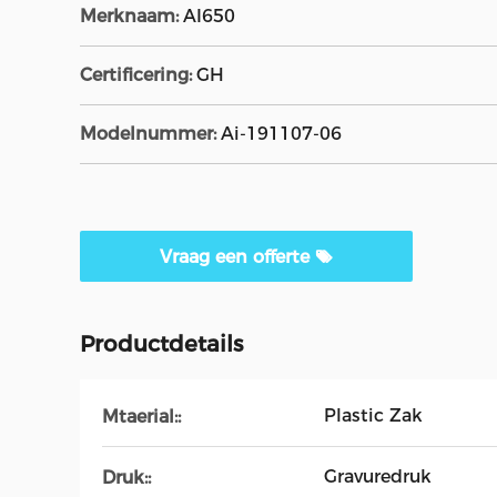
Merknaam:
AI650
Certificering:
GH
Modelnummer:
Ai-191107-06
Vraag een offerte
Productdetails
Plastic Zak
Mtaerial::
Gravuredruk
Druk::