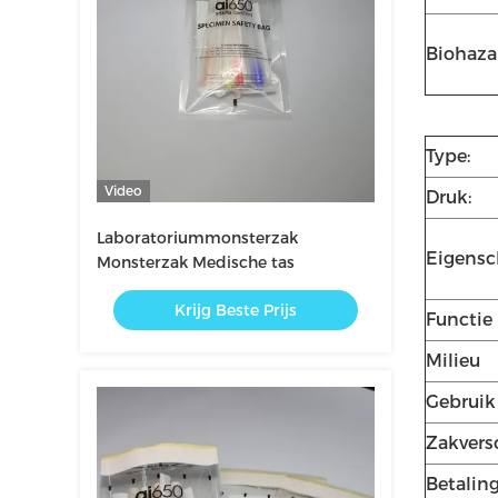
Biohaza
Type:
Video
Druk:
Laboratoriummonsterzak
Eigens
Monsterzak Medische tas
Krijg Beste Prijs
Functie
Milieu
Gebruik
Zakvers
Betalin