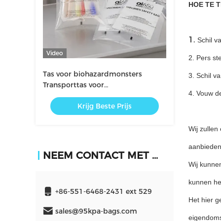
HOE TE 
1.
Schil v
Video
2. Pers st
Tas voor biohazardmonsters
3. Schil v
Transporttas voor
4. Vouw de
laboratoriummonsters
Krijg Beste Prijs
Wij zullen
aanbieden.
NEEM CONTACT MET ONS OP
Wij kunnen
kunnen het
+86-551-6468-2431 ext 529
Het hier g
sales@95kpa-bags.com
eigendomsr