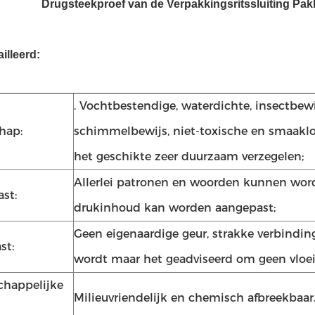
Drugsteekproef van de Verpakkingsritssluiting Pak
illeerd:
. Vochtbestendige, waterdichte, insectbewi
hap:
schimmelbewijs, niet-toxische en smaakloze,
het geschikte zeer duurzaam verzegelen;
Allerlei patronen en woorden kunnen wor
st:
drukinhoud kan worden aangepast;
Geen eigenaardige geur, strakke verbinding
st:
wordt maar het geadviseerd om geen vloeis
chappelijke
Milieuvriendelijk en chemisch afbreekbaar