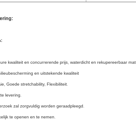
lering:
n:
ure kwaliteit en concurrerende prijs, waterdicht en rekupereerbaar mate
milieubescherming en uitstekende kwaliteit
ie, Goede stretchability, Flexibiliteit.
te levering.
derzoek zal zorgvuldig worden geraadpleegd.
elijk te openen en te nemen.