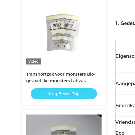
1.
Gedeta
Eigensc
Video
Transportzak voor monsters Bio-
gevaarlijke monsters Labzak
Aangepa
Krijg Beste Prijs
Brandka
Vriends
Eco: