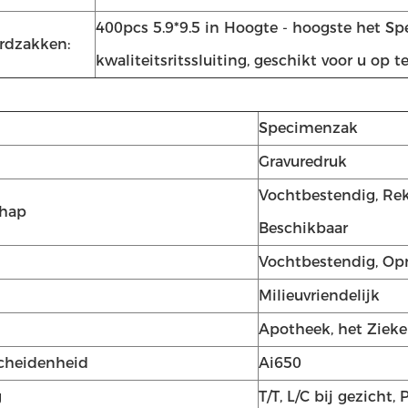
400pcs 5.9*9.5 in Hoogte - hoogste het 
rdzakken:
kwaliteitsritssluiting, geschikt voor u op t
Specimenzak
Gravuredruk
Vochtbestendig, Rek
chap
Beschikbaar
Vochtbestendig, Op
Milieuvriendelijk
Apotheek, het Ziek
cheidenheid
Ai650
g
T/T, L/C bij gezicht,