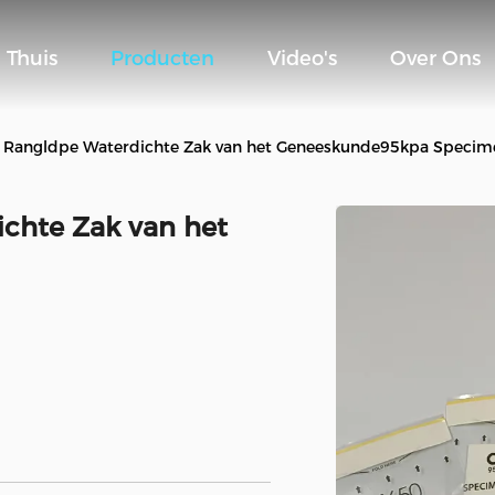
Thuis
Producten
Video's
Over Ons
 Rangldpe Waterdichte Zak van het Geneeskunde95kpa Specim
chte Zak van het