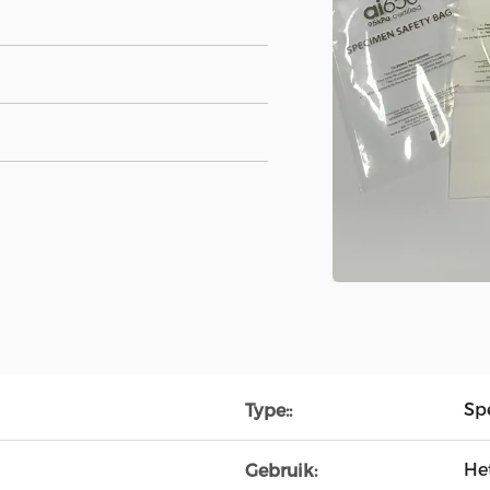
Sp
Type::
He
Gebruik: