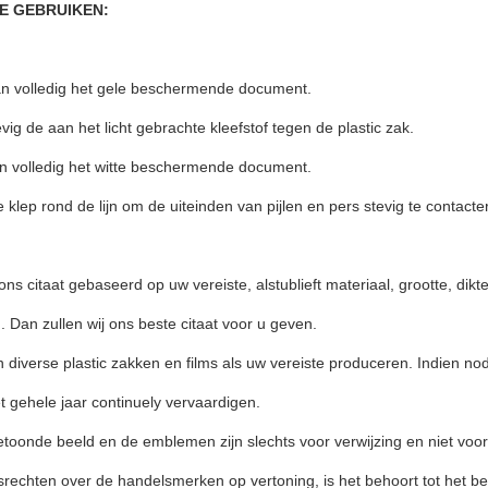
TE GEBRUIKEN:
an volledig het gele beschermende document.
evig de aan het licht gebrachte kleefstof tegen de plastic zak.
an volledig het witte beschermende document.
 klep rond de lijn om de uiteinden van pijlen en pers stevig te contacte
 ons citaat gebaseerd op uw vereiste, alstublieft materiaal, grootte, dik
 Dan zullen wij ons beste citaat voor u geven.
 diverse plastic zakken en films als uw vereiste produceren. Indien nod
 gehele jaar continuely vervaardigen.
etoonde beeld en de emblemen zijn slechts voor verwijzing en niet voor
echten over de handelsmerken op vertoning, is het behoort tot het be