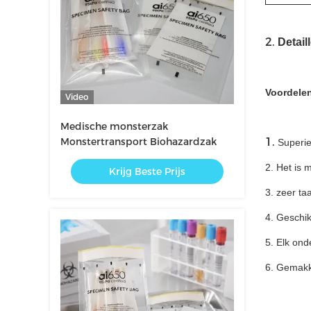
2.
Detail
Voordele
Video
Medische monsterzak
Monstertransport Biohazardzak
1.
Superie
2. Het is 
Krijg Beste Prijs
3. zeer taa
4. Geschik
5. Elk on
6. Gemakk