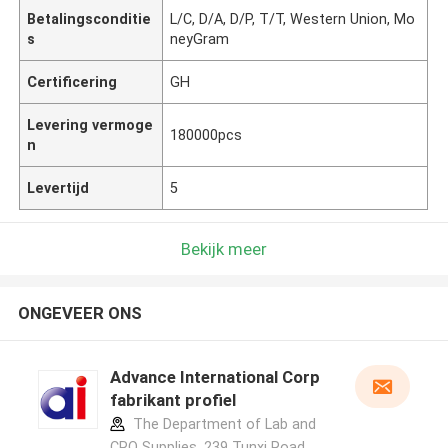
Betalingsconditie
L/C, D/A, D/P, T/T, Western Union, Mo
s
neyGram
Certificering
GH
Levering vermoge
180000pcs
n
Levertijd
5
Bekijk meer
ONGEVEER ONS
Advance International Corp
fabrikant profiel
The Department of Lab and
CRO Supplies, 239 Tunxi Road,