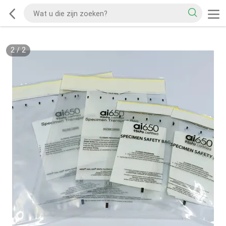
2
/
2