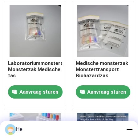
Over ons
Fabriekstocht
Kwaliteitscontrole
Laboratoriummonsterzak
Medische monsterzak
Monsterzak Medische
Monstertransport
tas
Biohazardzak
Nieuws
Aanvraag sturen
Aanvraag sturen
Vraag een offerte
95Kpa zakken
He
95kPa de Zak van het specimenvervoer