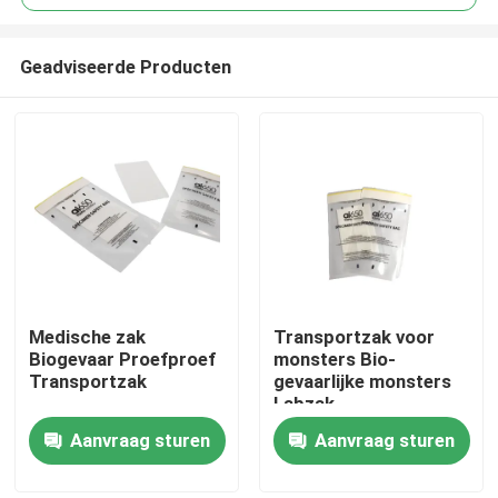
Geadviseerde Producten
Medische zak
Transportzak voor
Thuis
Biogevaar Proefproef
monsters Bio-
Transportzak
gevaarlijke monsters
Labzak
Producten
Aanvraag sturen
Aanvraag sturen
Video's