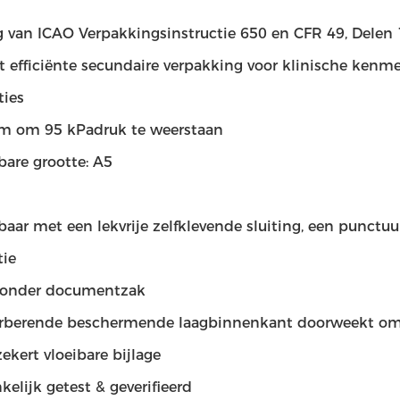
g van ICAO Verpakkingsinstructie 650 en CFR 49, Delen 
kt efficiënte secundaire verpakking voor klinische ken
ties
 om 95 kPadruk te weerstaan
bare grootte: A5
aar met een lekvrije zelfklevende sluiting, een punctu
tie
zonder documentzak
rberende beschermende laagbinnenkant doorweekt omho
zekert vloeibare bijlage
elijk getest & geverifieerd