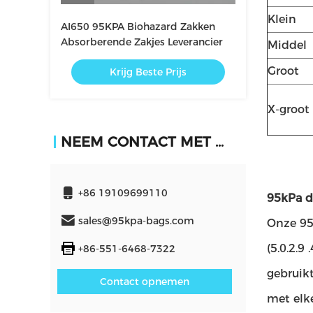
Klein
AI650 95KPA Biohazard Zakken
Absorberende Zakjes Leverancier
Middel
Groot
Krijg Beste Prijs
X-groot
NEEM CONTACT MET ONS OP
+86 19109699110
95kPa d
sales@95kpa-bags.com
Onze 95
(5.0.2.
+86-551-6468-7322
gebruik
Contact opnemen
met elk