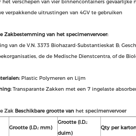
 het verschepen van vier binnencontainers gevaarlijke m
eve verpakkende uitrustingen van 4GV te gebruiken
e Zakbestemming van het specimenvervoer:
ing van de V.N. 3373 Biohazard-Substantieskat B; Gesch
ekorganisaties, de de Medische Dienstcentra, of de Bio
terialen:
Plastic Polymeren en Lijm
jning:
Transparante Zakken met een 7 ingelaste absorbe
e Zak
Beschikbare grootte van
het
specimenvervoer
Grootte (I.D.:
Grootte (I.D.: mm)
Qty per karto
duim)