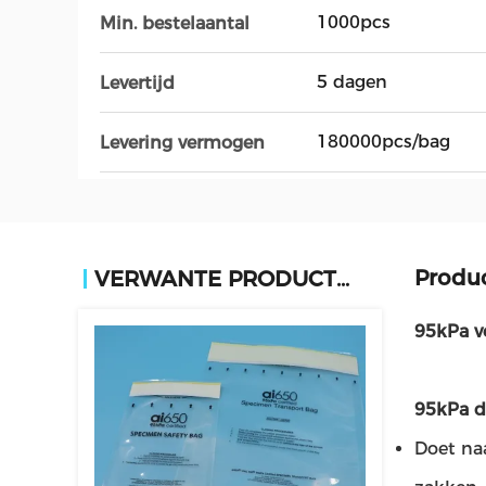
1000pcs
Min. bestelaantal
5 dagen
Levertijd
180000pcs/bag
Levering vermogen
Produc
VERWANTE PRODUCTEN
95kPa v
95kPa d
Doet na