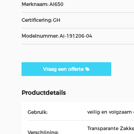
Merknaam:
AI650
Certificering:
GH
Modelnummer:
Ai-191206-04
Vraag een offerte
Productdetails
veilig en volgzaam 
Gebruik:
Transparante Zakke
Verschijning: