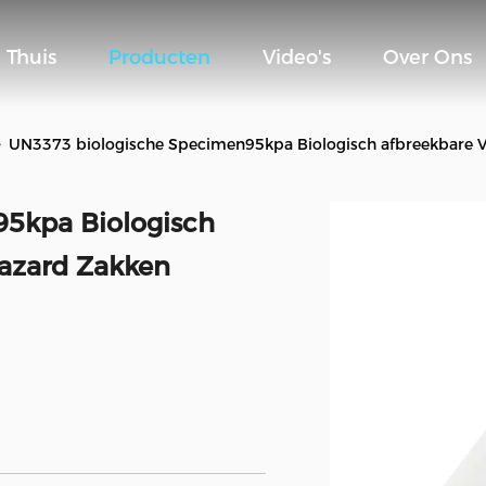
Thuis
Producten
Video's
Over Ons
>
UN3373 biologische Specimen95kpa Biologisch afbreekbare 
5kpa Biologisch
hazard Zakken