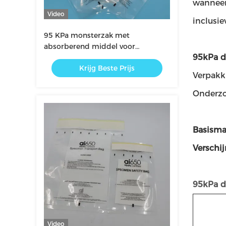
wanneer
Video
inclusi
95 KPa monsterzak met
absorberend middel voor
95kPa d
laboratoriumtransport
Krijg Beste Prijs
Verpakk
Onderzo
Basisma
Verschi
95kPa d
Video