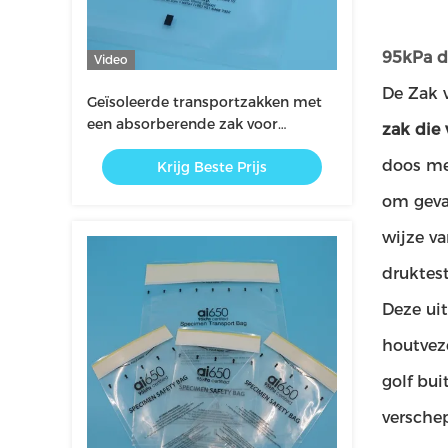
95kPa d
Video
De Zak 
Geïsoleerde transportzakken met
een absorberende zak voor
zak die
temperatuurgevoelige
doos met
Krijg Beste Prijs
bloedmonsters en transport van
biologisch gevaarlijke laboratoria
om gevaa
wijze va
druktes
Deze ui
houtvez
golf bu
verschep