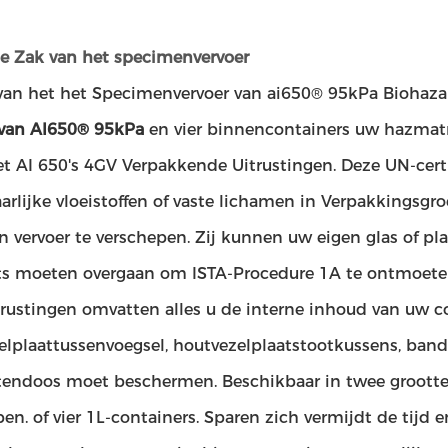
e Zak van het specimenvervoer
van het het Specimenvervoer van ai650® 95kPa Biohaza
 van AI650® 95kPa
en vier binnencontainers uw hazmat
 AI 650's 4GV Verpakkende Uitrustingen. Deze UN-certif
rlijke vloeistoffen of vaste lichamen in Verpakkingsgroe
n vervoer te verschepen. Zij kunnen uw eigen glas of pl
ts moeten overgaan om ISTA-Procedure 1A te ontmoeten
trustingen omvatten alles u de interne inhoud van uw c
elplaattussenvoegsel, houtvezelplaatstootkussens, band
itendoos moet beschermen. Beschikbaar in twee grootte,
en. of vier 1L-containers. Sparen zich vermijdt de tijd