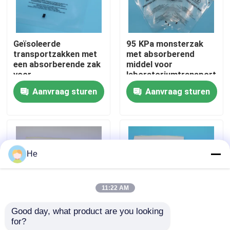
Over ons
Geïsoleerde
95 KPa monsterzak
transportzakken met
met absorberend
Fabriekstocht
een absorberende zak
middel voor
voor
laboratoriumtransport
temperatuurgevoelige
Aanvraag sturen
Aanvraag sturen
Kwaliteitscontrole
bloedmonsters en
transport van
biologisch gevaarlijke
laboratoria
Nieuws
He
Vraag een offerte
11:22 AM
95Kpa zakken
Good day, what product are you looking 
for?
AI650 95KPA
95KPA lekvrije
95kPa de Zak van het specimenvervoer