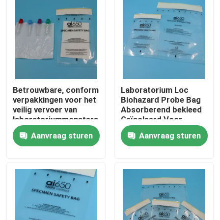
Betrouwbare, conform
Laboratorium Loc
verpakkingen voor het
Biohazard Probe Bag
veilig vervoer van
Absorberend bekleed
laboratoriummonsters
Geïsoleerd Voor
Bloedmonsters
Aanvraag sturen
Aanvraag sturen
Transport De
Muestras De
Thuis
Laboratorio Seguro
Producten
Video's