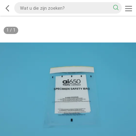
1
/
1