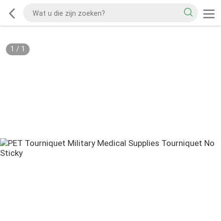
1
/
1