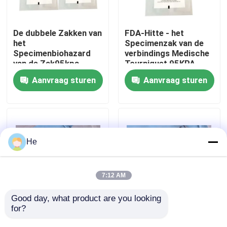
Over ons
De dubbele Zakken van
FDA-Hitte - het
het
Specimenzak van de
Specimenbiohazard
verbindings Medische
Fabriekstocht
van de Zak95kpa
Tourniquet 95KPA
Ritssluiting TPE
Aanvraag sturen
Aanvraag sturen
Kwaliteitscontrole
Nieuws
He
Vraag een offerte
7:12 AM
95Kpa zakken
Good day, what product are you looking 
for?
167cm*283cm TPE
Biologische AI 95kpa
Barrière de Zakken
van de Gravuredruk
95kPa de Zak van het specimenvervoer