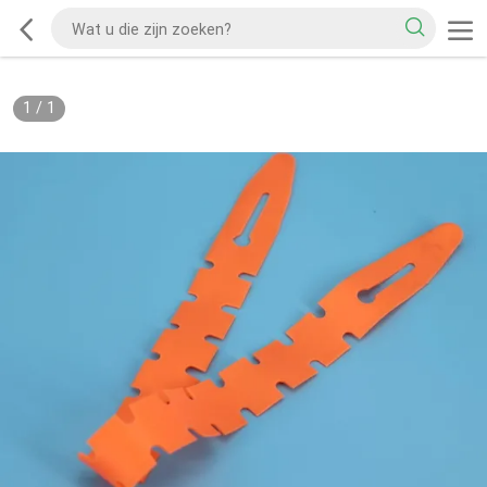
1
/
1