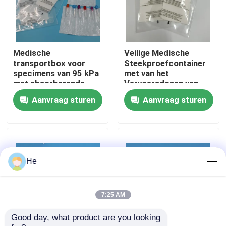
Over ons
Medische
Veilige Medische
Fabriekstocht
transportbox voor
Steekproefcontainer
specimens van 95 kPa
met van het
met absorberende
Vervoersdozen van
Kwaliteitscontrole
pads, laboratorium-
het
Aanvraag sturen
Aanvraag sturen
samplekit
Kwaliteitskoelmiddel
Verdeler van het Bloed
de Absorberende
Nieuws
Zakken
Vraag een offerte
He
95Kpa zakken
7:25 AM
Good day, what product are you looking 
95kPa de Zak van het specimenvervoer