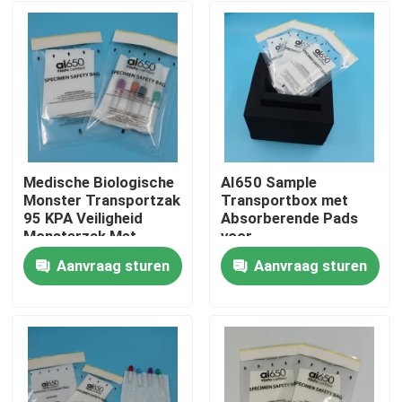
Medische Biologische
AI650 Sample
Monster Transportzak
Transportbox met
95 KPA Veiligheid
Absorberende Pads
Monsterzak Met
voor
Absorberende Zak
Laboratoriummonsters
Aanvraag sturen
Aanvraag sturen
Thuis
Producten
Video's