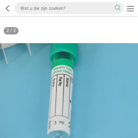
2
/
2