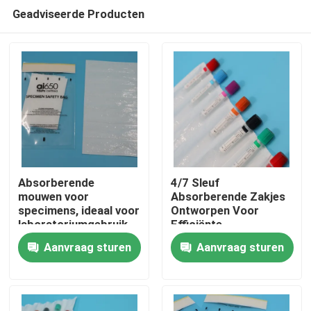
Geadviseerde Producten
Absorberende
4/7 Sleuf
mouwen voor
Absorberende Zakjes
specimens, ideaal voor
Ontworpen Voor
Thuis
laboratoriumgebruik
Efficiënte
met opties voor
Vloeistofabsorptie en
Aanvraag sturen
Aanvraag sturen
pouches met
Gemakkelijke Opslag
Producten
meerdere sleuven voor
veiligheid
Video's