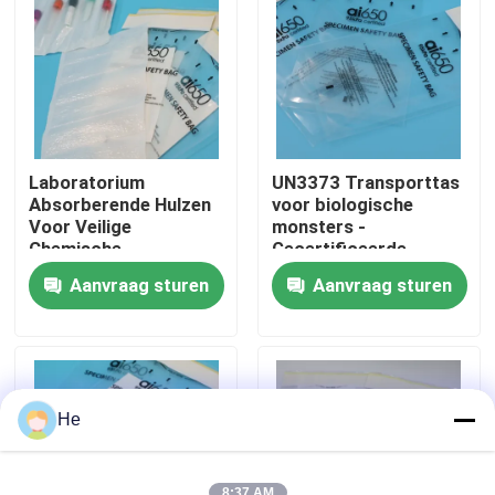
Over ons
Fabriekstocht
Laboratorium
UN3373 Transporttas
Kwaliteitscontrole
Absorberende Hulzen
voor biologische
Voor Veilige
monsters -
Chemische
Gecertificeerde
Behandeling En
specimenverpakking &
Nieuws
Aanvraag sturen
Aanvraag sturen
Morsbescherming In
transportbox
Laboratoria
Vraag een offerte
95Kpa zakken
He
95kPa de Zak van het specimenvervoer
8:37 AM