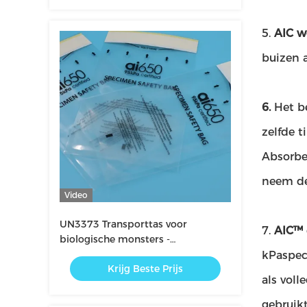
5.
AIC w
buizen 
6.
Het b
zelfde 
Absorbe
neem de
Video
UN3373 Transporttas voor
7.
AIC™
biologische monsters -
Gecertificeerde
kPaspec
Krijg Beste Prijs
specimenverpakking &
als vol
transportbox
gebruik