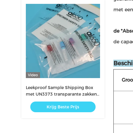
met een
de *Abs
de capa
Beschi
Video
Groo
Leekproof Sample Shipping Box
met UN3373 transparante zakken
en absorberende zak voor
Krijg Beste Prijs
medische monsters