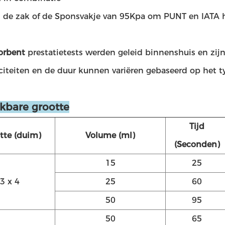
 de zak of de Sponsvakje van 95Kpa om PUNT en IATA he
orbent
prestatietests werden geleid binnenshuis en zij
citeiten en de duur kunnen variëren gebaseerd op het t
kbare grootte
Tijd
tte (duim)
Volume (ml)
(Seconden)
15
25
3 x 4
25
60
50
95
50
65