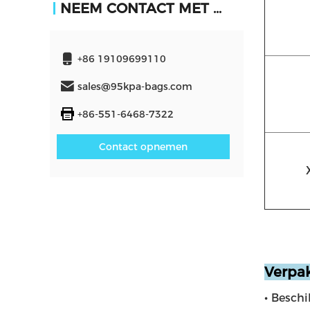
NEEM CONTACT MET ONS OP
+86 19109699110
sales@95kpa-bags.com
+86-551-6468-7322
Contact opnemen
Verpa
•
Beschi