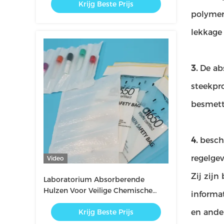
Krijg Beste Prijs
Opslag
polymer
lekkage 
3.
De ab
steekpr
besmett
4.
besch
regelgev
Video
Zij zijn
Laboratorium Absorberende
Hulzen Voor Veilige Chemische
informa
Behandeling En Morsbescherming
Krijg Beste Prijs
en ande
In Laboratoria