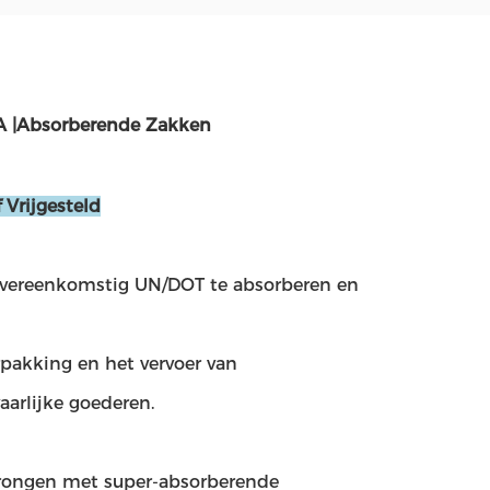
A |Absorberende Zakken
 Vrijgesteld
vereenkomstig UN/DOT te absorberen en
rpakking en het vervoer van
arlijke goederen.
rongen met super-absorberende