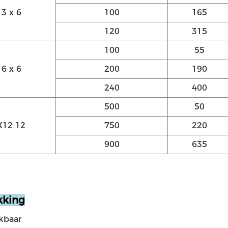
3 x 6
100
165
120
315
100
55
6 x 6
200
190
240
400
500
50
X12 12
750
220
900
635
kking
kbaar