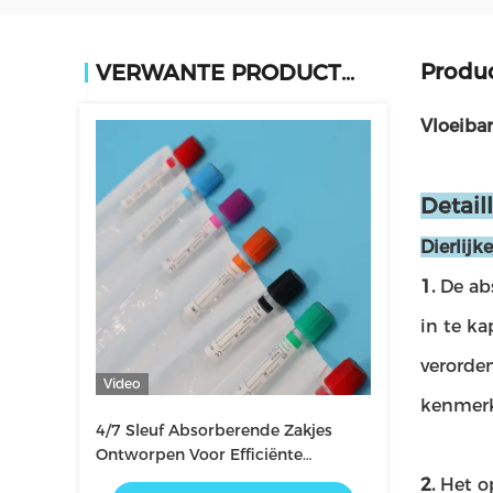
Produc
VERWANTE PRODUCTEN
Vloeiba
Detail
Dierlij
1.
De ab
in te ka
verorden
Video
kenmerk
4/7 Sleuf Absorberende Zakjes
Ontworpen Voor Efficiënte
Vloeistofabsorptie en Gemakkelijke
2.
Het o