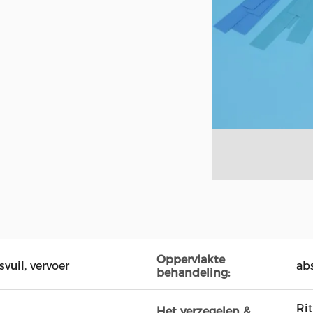
Oppervlakte
vuil, vervoer
ab
behandeling:
Rit
Het verzegelen &