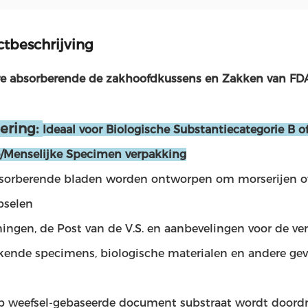
tbeschrijving
re absorberende de zakhoofdkussens en Zakken van FD
lering:
Ideaal voor Biologische Substantiecategorie B of
ke/Menselijke Specimen verpakking
sorberende bladen worden ontworpen om morserijen o
pselen
ingen, de Post van de V.S. en aanbevelingen voor de ve
ende specimens, biologische materialen en andere geva
p weefsel-gebaseerde document substraat wordt doord