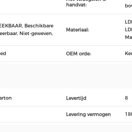
handvat:
bo
LD
EKBAAR, Beschikbare
LD
Materiaal:
eerbaar, Niet-geweven,
Ma
oed
Ke
OEM orde:
arton
8
Levertijd
18
Levering vermogen