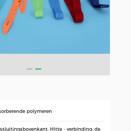
sorberende polymeren
ssluitingsbovenkant, Hitte - verbinding, de