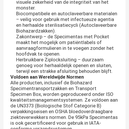
visuele zekerheid van de integriteit van het
monster.
Biocompatibele en autoclaveerbare materialen
– veilig voor gebruik met infectueuze agentia
en herhaalde sterilisatiecycli (Autoclaveerbare
Biohazardzakken).
Zakontwerp – de Specimentas met Pocket
maakt het mogelijk om patiëntlabels of
aanvraagformulieren in te voegen zonder het
hoofdvak te openen.
Herbruikbare Ziplocksluiting – duurzaam
genoeg voor herhaaldelijk openen en sluiten,
terwijl een strakke afsluiting behouden blijft.
Voldoen aan Wereldwijde Normen
Alle producten, inclusief de Biohazard
Specimentransportzakken en Transport
Thuis
Specimen Box, worden geproduceerd onder ISO
kwaliteitsmanagementsystemen. Ze voldoen aan
de UN3373 (Biologische Stof Categorie B)
Producten
verpakkingseisen en OSHA bloedoverdraagbare
ziekteverwekkers normen. De 95kPa Specimentas
is ook gecertificeerd voor gebruik in IATA-
Video's
conforme verzendsystemen.