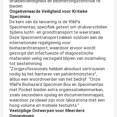
drukbestendigheid en besmettingscontrole te
bieden.
Ongeëvenaarde Veiligheid voor Kritieke
Specimina
De kern van de lancering is de 95kPa
Specimentas, specifiek getest om drukverschillen
tijdens lucht- en grondtransport te weerstaan.
Deze Specimentransportzakken voldoen aan de
internationale regelgeving voor
biohazardtransport, waardoor ervoor wordt
gezorgd dat infectueuze of diagnostische
materialen veilig verzegeld blijven van inzameling
tot bestemming.
“Zorgprofessionals hebben absoluut vertrouwen
nodig bij het hanteren van patiëntmonsters”,
aldus een woordvoerder van het bedrijf. “Onze
95kPa Biohazard Specimen Box en Specimentas
met Pocket bieden extra organisatiekenmerken,
zoals secundaire opslag en documentenmapjes,
waardoor ze ideaal zijn voor laboratoria met een
hoog volume en mobiele testunits.”
Veelzijdige Ontwerpen voor Meerdere
Omgevingen