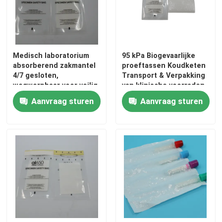
de Zak van 95kPa Biohazard
Medisch laboratorium
95 kPa Biogevaarlijke
Absorberende Zakken
absorberend zakmantel
proeftassen Koudketen
4/7 gesloten,
Transport & Verpakking
wegwerpbaar voor veilig
van klinische voorraden
Medische Specimendoos
transport van monsters
Aanvraag sturen
Aanvraag sturen
absorberende kokers
medische absorberende stootkussens
Specimen Verschepende Dozen
Geïsoleerde Dozen