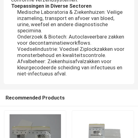
Toepassingen in Diverse Sectoren
Medische Laboratoria & Ziekenhuizen: Veilige
Over ons
inzameling, transport en afvoer van bloed,
urine, weefsel en andere diagnostische
specimina.
Onderzoek & Biotech: Autoclaveerbare zakken
Fabriekstocht
voor decontaminatieworkflows.
Voedselindustrie: Voedsel Ziplockzakken voor
monsterbehoud en kwaliteitscontrole.
Kwaliteitscontrole
Afvalbeheer: Ziekenhuisafvalzakken voor
kleurgecodeerde scheiding van infectueus en
niet-infectueus afval.
Nieuws
Vraag een offerte
Recommended Products
95Kpa zakken
95kPa de Zak van het specimenvervoer