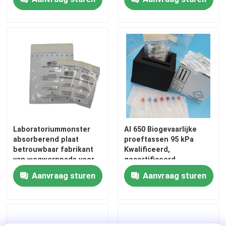
absorptievermogen van
samengestelde pads en
absorberende hoesjes
Over ons
met meerdere gletsjes
Fabriekstocht
Kwaliteitscontrole
Nieuws
Laboratoriummonster
AI 650 Biogevaarlijke
absorberend plaat
proeftassen 95 kPa
betrouwbaar fabrikant
Kwalificeerd,
Vraag een offerte
van wegwerppads voor
gecertificeerd
monstersak leveranciers
laboratoriumgebruik
Aanvraag sturen
Aanvraag sturen
95Kpa zakken
95kPa de Zak van het specimenvervoer