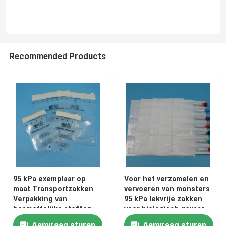
Recommended Products
Thuis
95 kPa exemplaar op
Voor het verzamelen en
maat Transportzakken
vervoeren van monsters
Producten
Verpakking van
95 kPa lekvrije zakken
besmettelijke stoffen
voor biologisch gevaar
met hoog
Video's
Aanvraag sturen
Aanvraag sturen