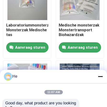
Over ons
Laboratoriummonsterzak
Medische monsterzak
Fabriekstocht
Monsterzak Medische
Monstertransport
tas
Biohazardzak
Kwaliteitscontrole
Aanvraag sturen
Aanvraag sturen
Nieuws
Vraag een offerte
He
95Kpa zakken
11:07 AM
Good day, what product are you looking 
95kPa de Zak van het specimenvervoer