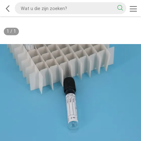
1
/
1